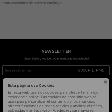
otras secciones de nuestro catálogo.
NEWSLETTER
¡Suscríbete y recibe todas nuestras novedades!
SUSCRIBIRME




Esta página usa Cookies
En esta web usamos cookies, para ofrecerte la mejor
experiencia online. Las cookies de este sitio web se
usan para personalizar el contenido y los anuncios,
ofrecer funciones de redes sociales y analizar el tráfico,
publicidad y análisis web. Puedes revisar mayores