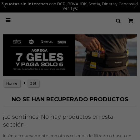
3 cuotas sin intereses
con BCP, BBVA, IBK, Scotia, Diners y Cencosud.
Ver TyC

Home
361
NO SE HAN RECUPERADO PRODUCTOS
¡Lo sentimos! No hay productos en esta
sección.
Inténtalo nuevamente con otros criterios de filtrado o busca en