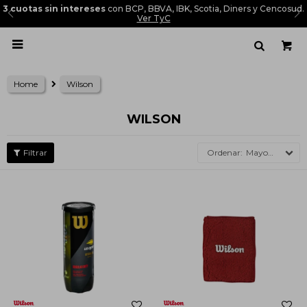
3 cuotas sin intereses
con BCP, BBVA, IBK, Scotia, Diners y Cencosud.
Ver TyC

Home
Wilson
WILSON
Mayor precio