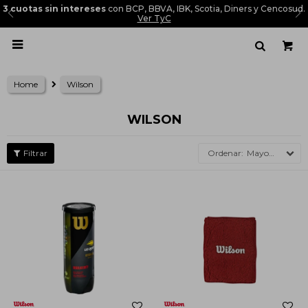
3 cuotas sin intereses
con BCP, BBVA, IBK, Scotia, Diners y Cencosud.
Ver TyC

Home
Wilson
WILSON
Mayor precio