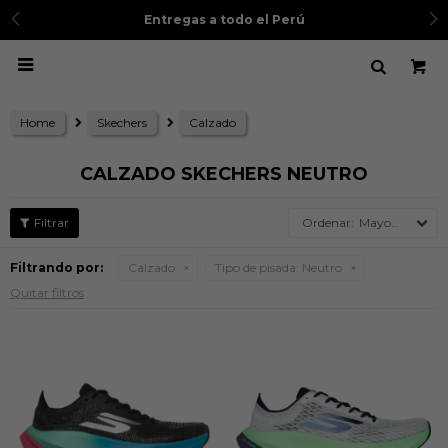
Entregas a todo el Perú

Home
Skechers
Calzado
CALZADO SKECHERS NEUTRO
Mayor precio
Filtrando por:
Calzado
Tipo de pisada:
Neutro
Quitar filtros