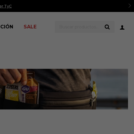
er TyC
ICIÓN
SALE