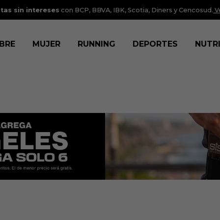
tas sin intereses
con BCP, BBVA, IBK, Scotia, Diners y Cencosud.
V
BRE
MUJER
RUNNING
DEPORTES
NUTR