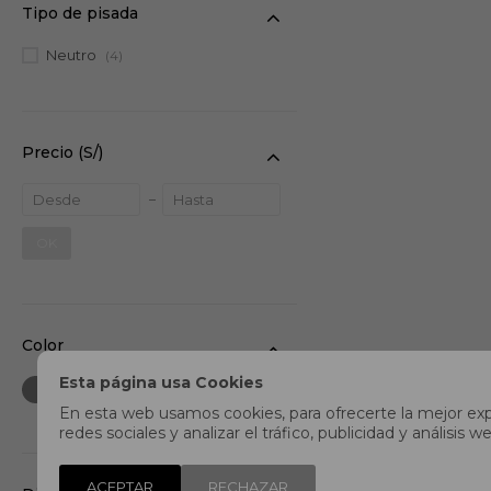
Tipo de pisada
Neutro
(4)
Precio
(S/)
OK
Color
Esta página usa Cookies
En esta web usamos cookies, para ofrecerte la mejor expe
redes sociales y analizar el tráfico, publicidad y análisi
ACEPTAR
RECHAZAR