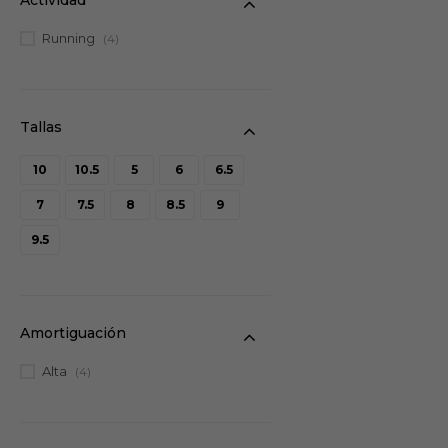
Running
(4)
10
10.5
5
6
6.5
7
7.5
8
8.5
9
9.5
Amortiguación
Alta
(4)