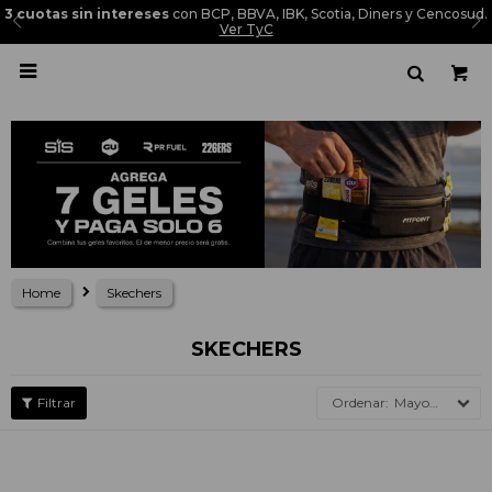
3 cuotas sin intereses
con BCP, BBVA, IBK, Scotia, Diners y Cencosud.
Ver TyC

Home
Skechers
SKECHERS
Mayor precio