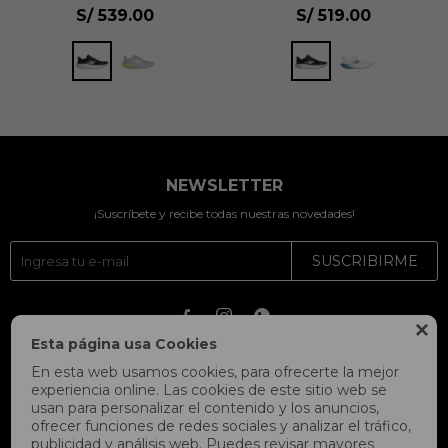
S/
539.00
S/
519.00
NEWSLETTER
¡Suscríbete y recibe todas nuestras novedades!
SUSCRIBIRME




Esta página usa Cookies
En esta web usamos cookies, para ofrecerte la mejor
experiencia online. Las cookies de este sitio web se
usan para personalizar el contenido y los anuncios,
ofrecer funciones de redes sociales y analizar el tráfico,
publicidad y análisis web. Puedes revisar mayores