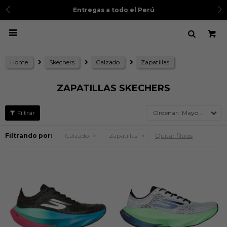
Entregas a todo el Perú

Home
Skechers
Calzado
Zapatillas
ZAPATILLAS SKECHERS
Mayor precio
Filtrando por:
Calzado
Zapatillas
Quitar filtros