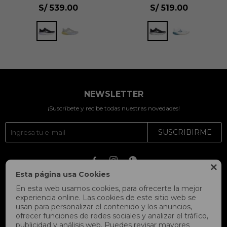
S/
539.00
S/
519.00
NEWSLETTER
¡Suscríbete y recibe todas nuestras novedades!
SUSCRIBIRME




Esta página usa Cookies
En esta web usamos cookies, para ofrecerte la mejor
experiencia online. Las cookies de este sitio web se
usan para personalizar el contenido y los anuncios,
ofrecer funciones de redes sociales y analizar el tráfico,
publicidad y análisis web. Puedes revisar mayores