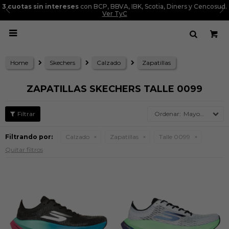
3 cuotas sin intereses
con BCP, BBVA, IBK, Scotia, Diners y Cencosud.
Ver TyC

Home
Skechers
Calzado
Zapatillas
ZAPATILLAS SKECHERS TALLE 0099
Mayor precio
Filtrando por:
Calzado
Zapatillas
Talle 0099
Quitar filtros