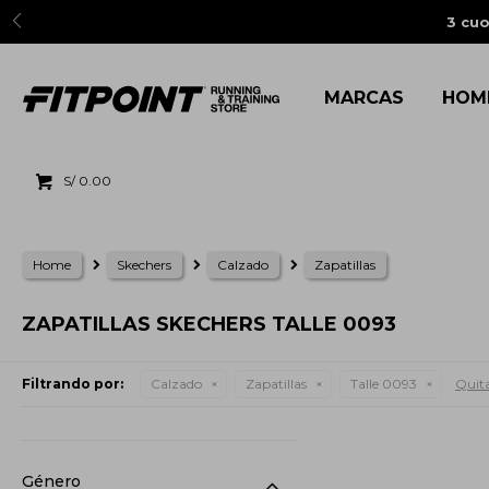
3 cuo
MARCAS
HOM
S/
0.00
Home
Skechers
Calzado
Zapatillas
ZAPATILLAS SKECHERS TALLE 0093
Filtrando por:
Calzado
Zapatillas
Talle 0093
Quita
Género