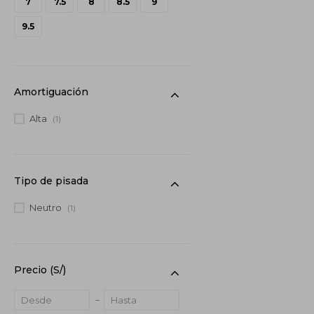
7
7.5
8
8.5
9
9.5
Amortiguación
Alta
(1)
Tipo de pisada
Neutro
(1)
Precio
(S/)