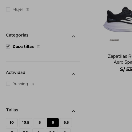
Mujer
(1)
Categorías
Zapatillas
(1)
Zapatillas 
Aero Spa
S/
53
Actividad
Running
(1)
10
10.5
5
6
6.5