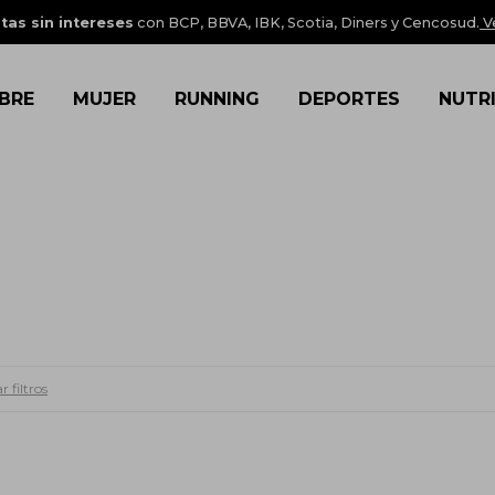
tas sin intereses
con BCP, BBVA, IBK, Scotia, Diners y Cencosud.
V
BRE
MUJER
RUNNING
DEPORTES
NUTR
r filtros