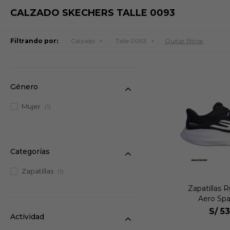
CALZADO SKECHERS TALLE 0093
Filtrando por:
Calzado
Talle 0093
Quitar filtros
Género
Mujer
(1)
Categorías
Zapatillas
(1)
Zapatillas 
Aero Spa
S/
53
Actividad