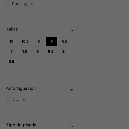
Running
(1)
10
10.5
5
6
6.5
7
7.5
8
8.5
9
9.5
Amortiguación
Alta
(1)
Tipo de pisada