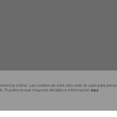
riencia online. Las cookies de este sitio web se usan para person
s web. Puedes revisar mayores detalles e información
aquí
.