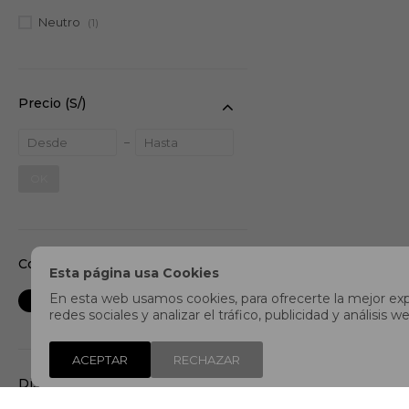
Neutro
(1)
Precio
(S/)
OK
Color
Esta página usa Cookies
En esta web usamos cookies, para ofrecerte la mejor expe
redes sociales y analizar el tráfico, publicidad y análisi
ACEPTAR
RECHAZAR
Distancia