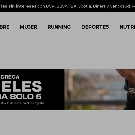
tas sin intereses
con BCP, BBVA, IBK, Scotia, Diners y Cencosud.
V
BRE
MUJER
RUNNING
DEPORTES
NUTR