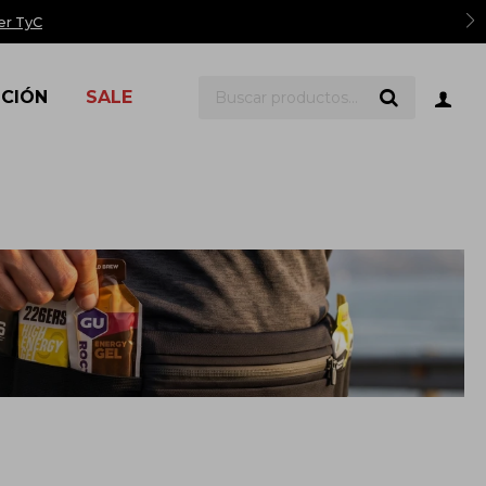
er TyC
ICIÓN
SALE