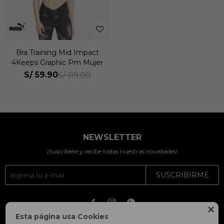
Bra Training Mid Impact
4Keeps Graphic Pm Mujer
S/
59.90
S/
119.00
NEWSLETTER
¡Suscríbete y recibe todas nuestras novedades!
SUSCRIBIRME




Esta página usa Cookies