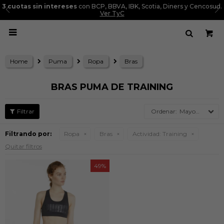
3 cuotas sin intereses
con BCP, BBVA, IBK, Scotia, Diners y Cencosud.
Ver TyC

Home
Puma
Ropa
Bras
BRAS PUMA DE TRAINING
Mayor precio
Filtrando por:
Ropa
Bras
Actividad:
Training
Quitar filtros
49