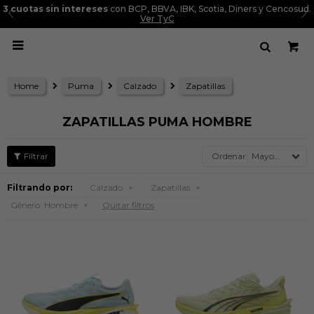
3 cuotas sin intereses
con BCP, BBVA, IBK, Scotia, Diners y Cencosud.
Ver TyC

Home
Puma
Calzado
Zapatillas
ZAPATILLAS PUMA HOMBRE
Mayor precio
Filtrando por:
Calzado
Zapatillas
Género:
Hombre
Quitar filtros