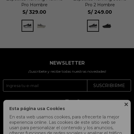
Pro Hombre
Pro 2 Hombre
S/
329.00
S/
249.00
NEWSLETTER
¡Suscríbete y recibe todas nuestras novedades!
SUSCRIBIRME




Esta página usa Cookies
En esta web usamos cookies, para ofrecerte la mejor
experiencia online. Las cookies de este sitio web se
usan para personalizar el contenido y los anuncios,
ofrecer funciones de redes sociales y analizar el tráfico,