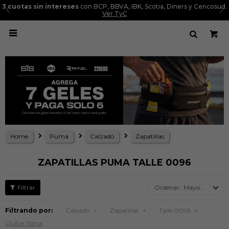
3 cuotas sin intereses
con BCP, BBVA, IBK, Scotia, Diners y Cencosud.
Ver TyC

Home
Puma
Calzado
Zapatillas
ZAPATILLAS PUMA TALLE 0096
Mayor precio
Filtrando por:
Calzado
Zapatillas
Talle 0096
Quitar filtros