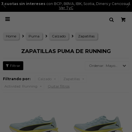
3 cuotas sin intereses
con BCP, BBVA, IBK, Scotia, Diners y Cencosud.
Ver TyC

Home
Puma
Calzado
Zapatillas
ZAPATILLAS PUMA DE RUNNING
Mayor precio
Filtrando por:
Calzado
Zapatillas
Actividad:
Running
Quitar filtros