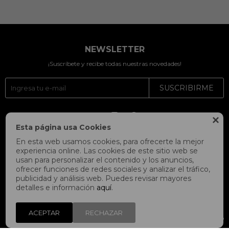
NEWSLETTER
¡Suscríbete y recibe todas nuestras novedades!
SUSCRIBIRME




Esta página usa Cookies
En esta web usamos cookies, para ofrecerte la mejor
experiencia online. Las cookies de este sitio web se
usan para personalizar el contenido y los anuncios,
ofrecer funciones de redes sociales y analizar el tráfico,
publicidad y análisis web. Puedes revisar mayores
detalles e información
aquí
.
ACEPTAR
RECHAZAR
© Copyright 2026 / Fitpoint