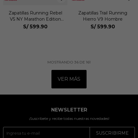
Zapatillas Running Rebel
Zapatillas Trail Running
V5 NY Marathon Edition
Hierro V9 Hombre
Hombre
S/
599.90
S/
599.90
MOSTRANDO
36
DE
161
VER MÁS
NEWSLETTER
¡Suscríbete y recibe todas nuestras novedades!
SUSCRIBIRME