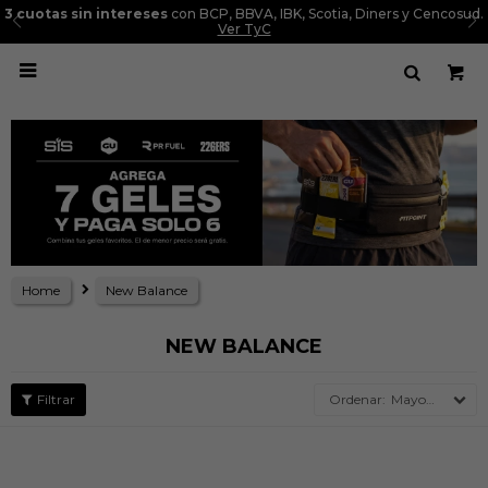
3 cuotas sin intereses
con BCP, BBVA, IBK, Scotia, Diners y Cencosud.
Ver TyC

Home
New Balance
NEW BALANCE
Mayor precio