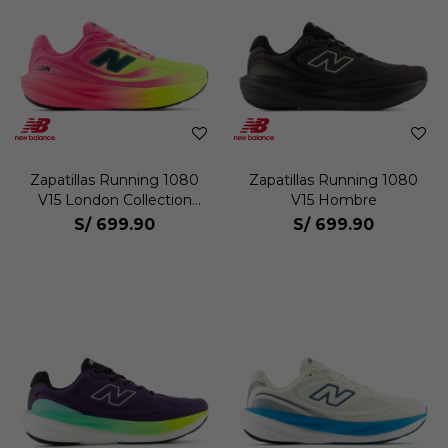
Zapatillas Running 1080
Zapatillas Running 1080
V15 London Collection
V15 Hombre
Hombre
S/
699.90
S/
699.90