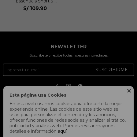
Essentials Short 5"
Hombre
S/
109.90
NEWSLETTER
¡Suscríbete y recibe todas nuestras novedades!
SUSCRIBIRME




Esta página usa Cookies
En esta web usamos cookies, para ofrecerte la mejor
experiencia online. Las cookies de este sitio web se
usan para personalizar el contenido y los anuncios,
ofrecer funciones de redes sociales y analizar el tráfico,
publicidad y análisis web. Puedes revisar mayores
detalles e información
aquí
.