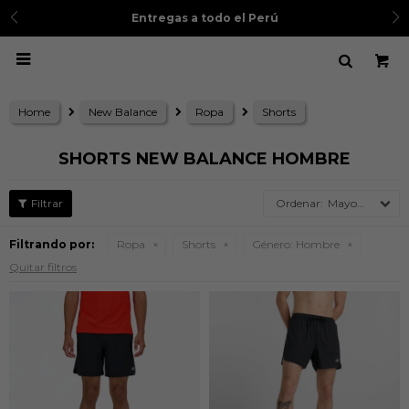
3 cuotas sin intereses
con BCP, BBVA, IBK, Scotia, Diners y Cencosud
Ver TyC

Home
New Balance
Ropa
Shorts
SHORTS NEW BALANCE HOMBRE
Mayor precio
Filtrando por:
Ropa
Shorts
Género:
Hombre
Quitar filtros