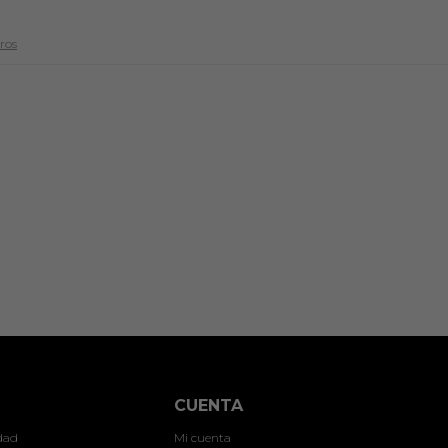
tros
CUENTA
idad
Mi cuenta