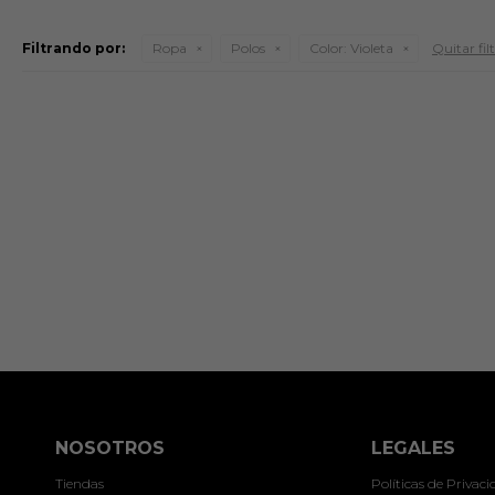
Filtrando por:
Ropa
Polos
Color:
Violeta
Quitar fil
NOSOTROS
LEGALES
Tiendas
Políticas de Privac