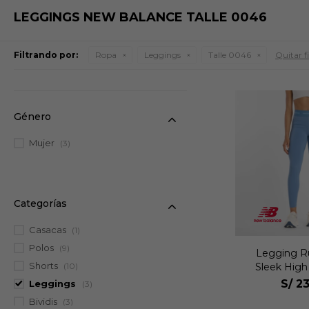
LEGGINGS NEW BALANCE TALLE 0046
Filtrando por:
Ropa
Leggings
Talle 0046
Quitar fi
Género
Mujer
(3)
Categorías
Casacas
(1)
Polos
(9)
Legging R
Shorts
Sleek High
(10)
Legging 
S/
23
Leggings
(3)
Bividis
(3)