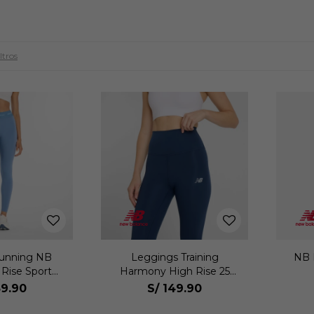
ltros
unning NB
Leggings Training
NB 
 Rise Sport
Harmony High Rise 25
25 Mujer
Mujer
9.90
S/
149.90