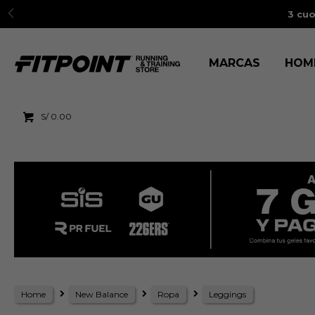
3 cuo
MARCAS
HOM
S/
0.00
Home
New Balance
Ropa
Leggings