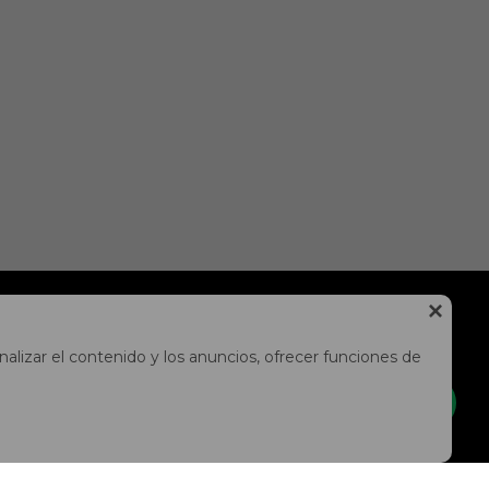

NEWSLETTER
alizar el contenido y los anuncios, ofrecer funciones de
¡Suscríbete y recibe todas nuestras novedades!
SUSCRIBIRME


