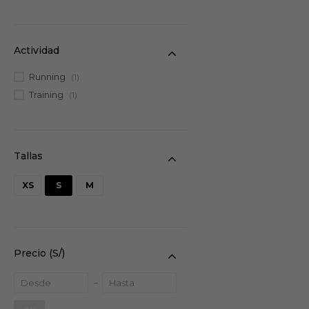
Bras
(4)
Actividad
Running
(1)
Training
(1)
XS
S
M
Precio
(S/)