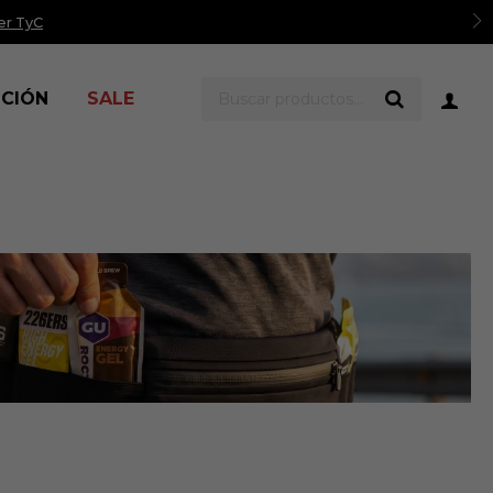
er TyC
ICIÓN
SALE