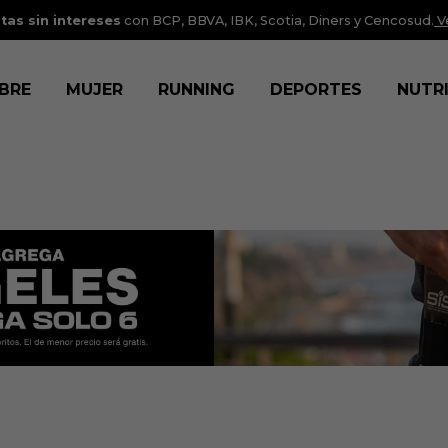
tas sin intereses
con BCP, BBVA, IBK, Scotia, Diners y Cencosud.
V
BRE
MUJER
RUNNING
DEPORTES
NUTR