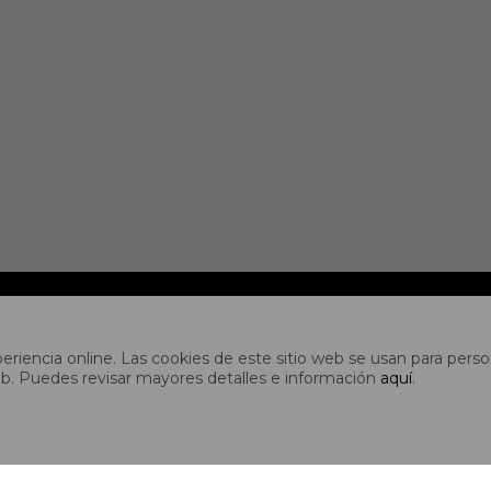
CUENTA
riencia online. Las cookies de este sitio web se usan para person
s web. Puedes revisar mayores detalles e información
aquí
.
idad
Mi cuenta
es
Mis compras
es
Mis direcciones
ones
Wish List