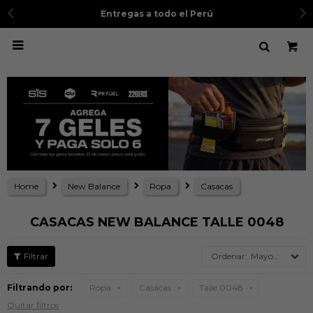
Entregas a todo el Perú

Home
New Balance
Ropa
Casacas
CASACAS NEW BALANCE TALLE 0048
Mayor precio
Filtrando por:
Ropa
Casacas
Talle 0048
Quitar filtros