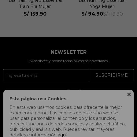
Bra Training NB Essential
Bra Running Essential
Train Bra Mujer
Yoga Mujer
S/
159.90
S/
94.90
S/
119.90
NEWSLETTER
¡Suscríbete y recibe todas nuestras novedades!
SUSCRIBIRME




Esta página usa Cookies
En esta web usamos cookies, para ofrecerte la mejor
experiencia online. Las cookies de este sitio web se
usan para personalizar el contenido y los anuncios,
ofrecer funciones de redes sociales y analizar el tráfico,
publicidad y análisis web. Puedes revisar mayores
detalles e información
aquí
.