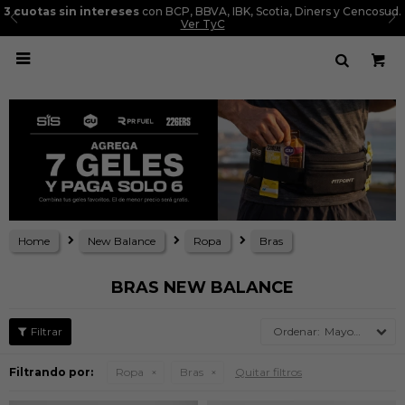
3 cuotas sin intereses
con BCP, BBVA, IBK, Scotia, Diners y Cencosud.
Ver TyC

Home
New Balance
Ropa
Bras
BRAS NEW BALANCE
Mayor precio
Filtrando por:
Ropa
Bras
Quitar filtros