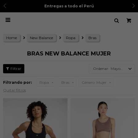
Entregas a todo el Perú

Home
New Balance
Ropa
Bras
BRAS NEW BALANCE MUJER
Mayor precio
Filtrando por:
Ropa
Bras
Género:
Mujer
Quitar filtros