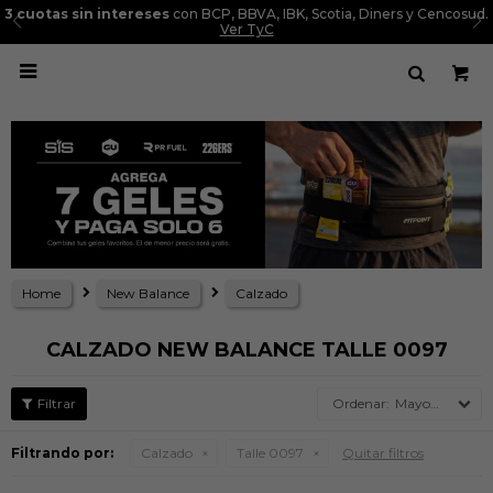
3 cuotas sin intereses
con BCP, BBVA, IBK, Scotia, Diners y Cencosud.
Ver TyC

Home
New Balance
Calzado
CALZADO NEW BALANCE TALLE 0097
Mayor precio
Filtrando por:
Calzado
Talle 0097
Quitar filtros