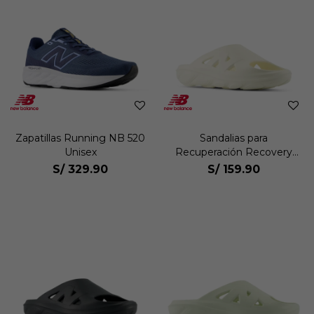
Zapatillas Running NB 520
Sandalias para
Unisex
Recuperación Recovery
Slide Unisex
S/
329.90
S/
159.90