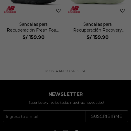
Sandalias para
Sandalias para
Recuperación Fresh Foam
Recuperación Recovery
Recovery Slide Unisex
Slide Unisex
S/
159.90
S/
159.90
MOSTRANDO
36
DE
36
NEWSLETTER
¡Suscríbete y recibe todas nuestras novedades!
SUSCRIBIRME