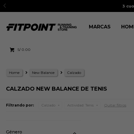
3 cuo
MARCAS
HOM
S/
0.00
Home
New Balance
Calzado
CALZADO NEW BALANCE DE TENIS
Filtrando por:
Calzado
Actividad:
Tenis
Quitar filtros
Género