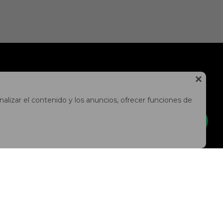
NEWSLETTER

¡Suscríbete y recibe todas nuestras novedades!
alizar el contenido y los anuncios, ofrecer funciones de
SUSCRIBIRME


