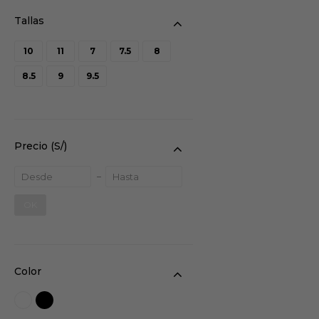
10
11
7
7.5
8
8.5
9
9.5
Precio
(S/)
OK
Color