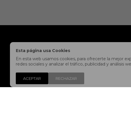
NOSOTROS
LEGALES
Esta página usa Cookies
Tiendas
Políticas de Privac
En esta web usamos cookies, para ofrecerte la mejor expe
Contacto
Envíos y devolucion
redes sociales y analizar el tráfico, publicidad y análisi
Trabaja con nosotros
Preguntas frecuent
ACEPTAR
RECHAZAR
Libro de reclamaciones
Términos y condici
Legales y Promocio
© Copyright 2026 / Fitpoint