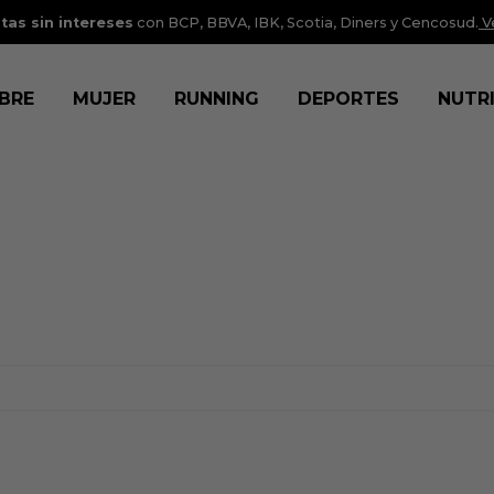
tas sin intereses
con BCP, BBVA, IBK, Scotia, Diners y Cencosud.
V
BRE
MUJER
RUNNING
DEPORTES
NUTR