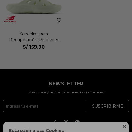
Sandalias para
Recuperación Recovery
Slide Unisex
S/
159.90
NEWSLETTER
¡Suscríbete y recibe todas nuestras novedades!
SUSCRIBIRME




Esta página usa Cookies