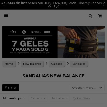
3 cuotas sin intereses
con BCP, BBVA, IBK, Scotia, Diners y Cencosud.
Ver TyC

Home
New Balance
Calzado
Sandalias
SANDALIAS NEW BALANCE
Mayor precio
Filtrando por:
Calzado
Sandalias
Quitar filtros