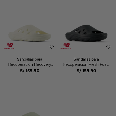
Sandalias para
Sandalias para
Recuperación Recovery
Recuperación Fresh Foam
Slide Unisex
Recovery Slide Unisex
S/
159.90
S/
159.90