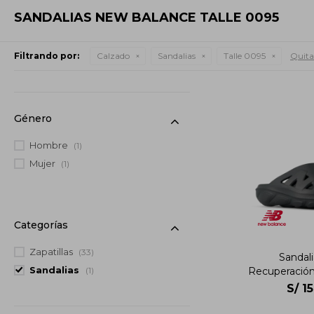
SANDALIAS NEW BALANCE TALLE 0095
Filtrando por:
Calzado
Sandalias
Talle 0095
Quitar
Género
Hombre
(1)
Mujer
(1)
Categorías
Zapatillas
(33)
Sandali
Sandalias
Recuperació
(1)
Recovery S
S/
1