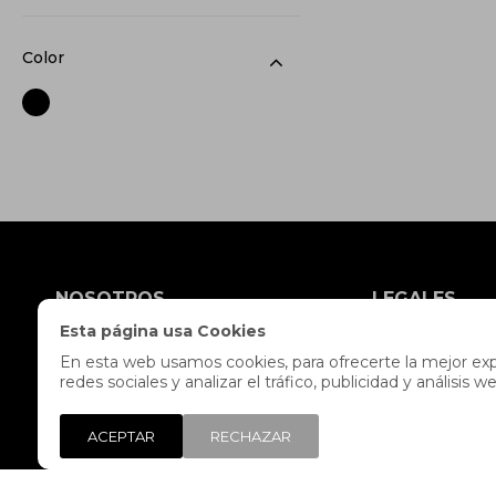
Color
NOSOTROS
LEGALES
Esta página usa Cookies
Tiendas
Políticas de Privac
En esta web usamos cookies, para ofrecerte la mejor expe
Contacto
Envíos y devolucion
redes sociales y analizar el tráfico, publicidad y análisi
Trabaja con nosotros
Preguntas frecuent
Libro de reclamaciones
Términos y condici
ACEPTAR
RECHAZAR
Legales y Promocio