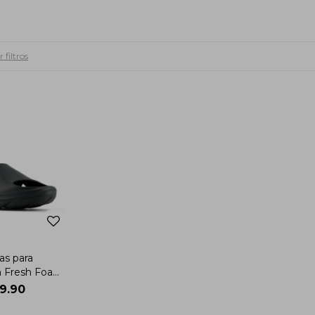
 filtros
as para
n Fresh Foam
lide Unisex
59.90