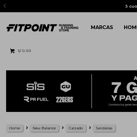
3 cuo
MARCAS
HOM
S/
0.00
Home
New Balance
Calzado
Sandalias