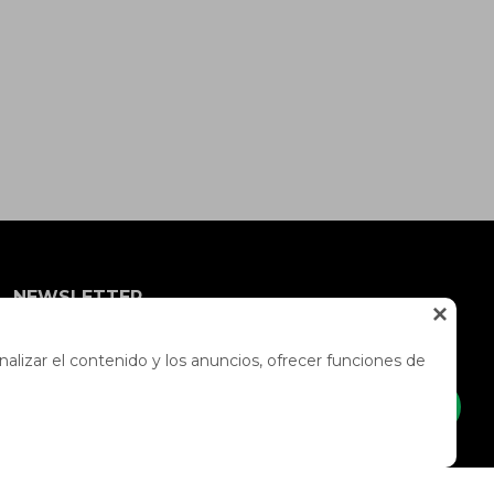
NEWSLETTER

¡Suscríbete y recibe todas nuestras novedades!
alizar el contenido y los anuncios, ofrecer funciones de
SUSCRIBIRME


