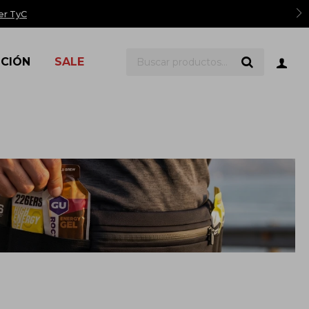
er TyC
ICIÓN
SALE