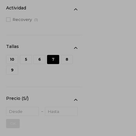
Actividad
Recovery
(1)
10
5
6
7
8
9
Precio
(S/)
OK