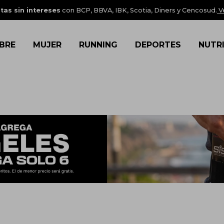
tas sin intereses
con BCP, BBVA, IBK, Scotia, Diners y Cencosud.
V
BRE
MUJER
RUNNING
DEPORTES
NUTR