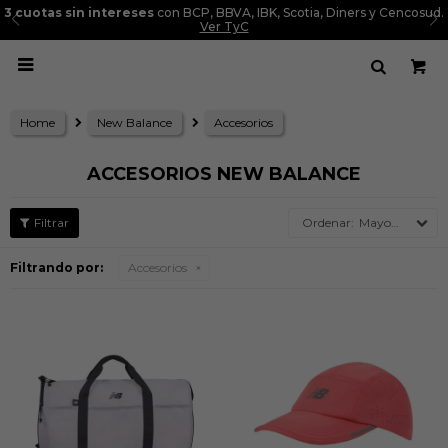
3 cuotas sin intereses
con BCP, BBVA, IBK, Scotia, Diners y Cencosud.
Ver TyC

Home
New Balance
Accesorios
ACCESORIOS NEW BALANCE
Mayor precio
Filtrando por:
Accesorios