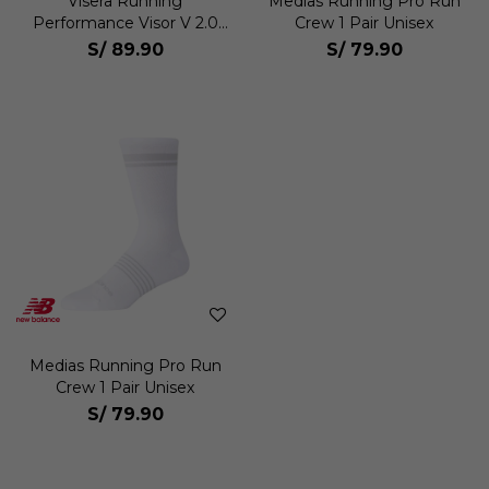
Visera Running
Medias Running Pro Run
Performance Visor V 2.0
Crew 1 Pair Unisex
Unisex
S/
89.90
S/
79.90
Medias Running Pro Run
Crew 1 Pair Unisex
S/
79.90