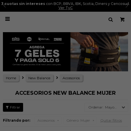
3 cuotas sin intereses
con BCP, BBVA, IBK, Scotia, Diners y Cencosud.
Ver TyC

Home
New Balance
Accesorios
ACCESORIOS NEW BALANCE MUJER
Mayor precio
Filtrando por:
Accesorios
Género:
Mujer
Quitar filtros