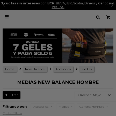
3 cuotas sin intereses
con BCP, BBVA, IBK, Scotia, Diners y Cencosud.
Ver TyC

Home
New Balance
Accesorios
Medias
MEDIAS NEW BALANCE HOMBRE
Mayor precio
Filtrando por:
Accesorios
Medias
Género:
Hombre
Quitar filtros