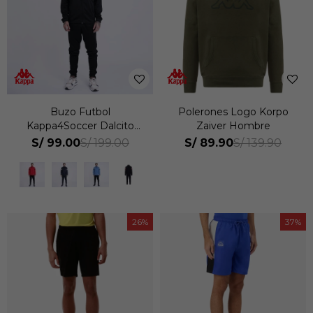
Buzo Futbol
Polerones Logo Korpo
Kappa4Soccer Dalcito
Zaiver Hombre
Hombre
S/
99.00
S/
89.90
S/
199.00
S/
139.90
26
37