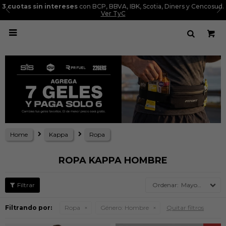
3 cuotas sin intereses
con BCP, BBVA, IBK, Scotia, Diners y Cencosud.
Ver TyC

Home
Kappa
Ropa
ROPA KAPPA HOMBRE
Mayor precio
Filtrando por:
Ropa
Género:
Hombre
Quitar filtros