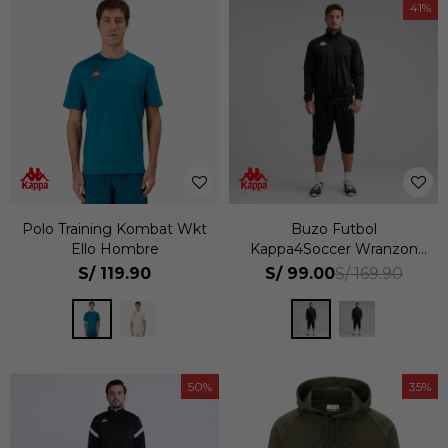
41
Polo Training Kombat Wkt
Buzo Futbol
Ello Hombre
Kappa4Soccer Wranzon
Hombre
S/
119.90
S/
99.00
S/
169.90
50
35