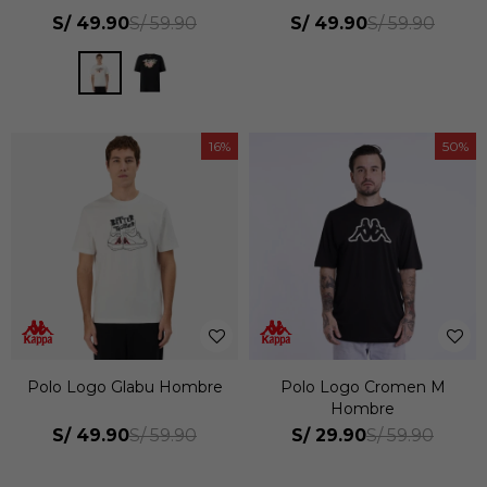
S/
49.90
S/
49.90
S/
59.90
S/
59.90
16
50
Polo Logo Glabu Hombre
Polo Logo Cromen M
Hombre
S/
49.90
S/
29.90
S/
59.90
S/
59.90