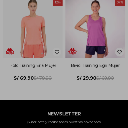
12
57
Polo Training Eria Mujer
Bividi Training Egri Mujer
S/
69.90
S/
29.90
S/
79.90
S/
69.90
NEWSLETTER
¡Suscríbete y recibe todas nuestras novedades!