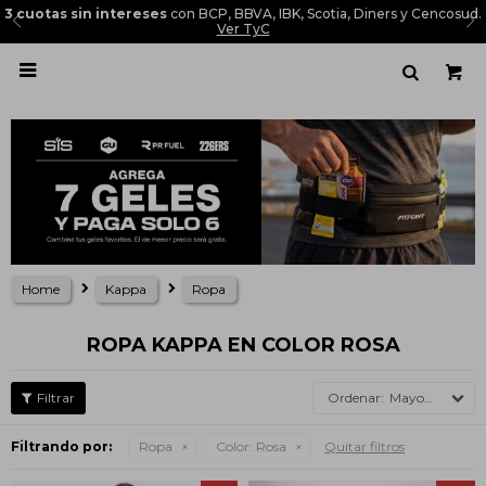
3 cuotas sin intereses
con BCP, BBVA, IBK, Scotia, Diners y Cencosud.
Ver TyC

Home
Kappa
Ropa
ROPA KAPPA EN COLOR ROSA
Mayor precio
Filtrando por:
Ropa
Color:
Rosa
Quitar filtros