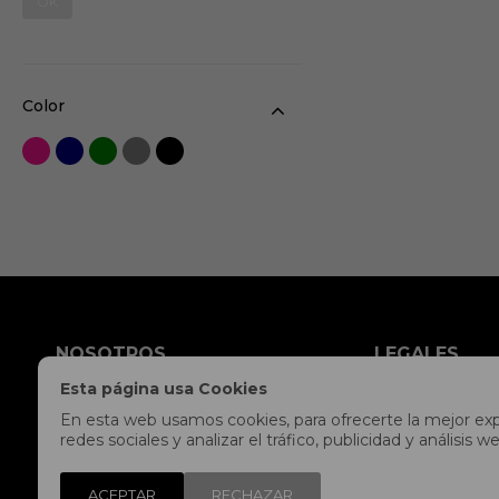
OK
Color
NOSOTROS
LEGALES
Esta página usa Cookies
Tiendas
Políticas de Privac
En esta web usamos cookies, para ofrecerte la mejor expe
Contacto
Envíos y devolucion
redes sociales y analizar el tráfico, publicidad y análisi
Trabaja con nosotros
Preguntas frecuent
Libro de reclamaciones
Términos y condici
ACEPTAR
RECHAZAR