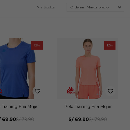
7 artículos
Mayor precio
12
12
 Training Eria Mujer
Polo Training Eria Mujer
/
69.90
S/
69.90
S/
79.90
S/
79.90