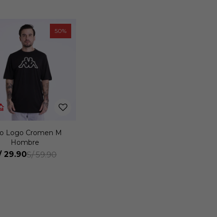
50
lo Logo Cromen M
Hombre
/
29.90
S/
59.90