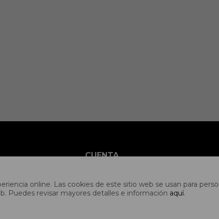
CUENTA
idad
Mi cuenta
riencia online. Las cookies de este sitio web se usan para person
es
Mis compras
s web. Puedes revisar mayores detalles e información
aquí
.
es
Mis direcciones
ones
Wish List