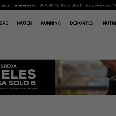
tas sin intereses
con BCP, BBVA, IBK, Scotia, Diners y Cencosud.
V
BRE
MUJER
RUNNING
DEPORTES
NUTR