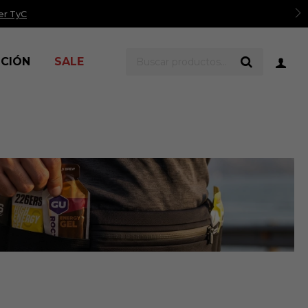
er TyC
ICIÓN
SALE