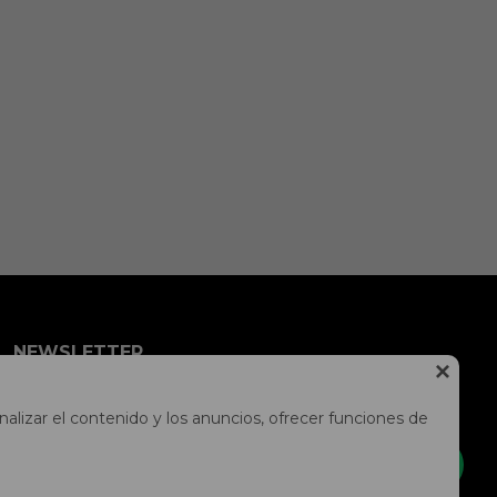
NEWSLETTER

¡Suscríbete y recibe todas nuestras novedades!
alizar el contenido y los anuncios, ofrecer funciones de
SUSCRIBIRME


