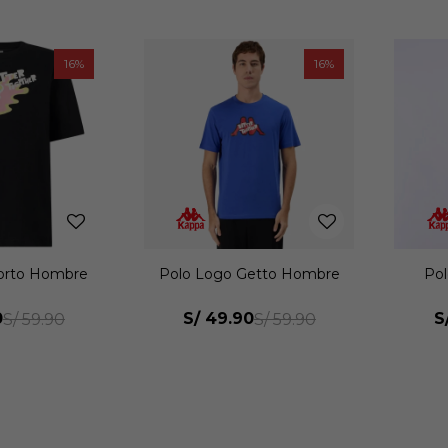
16
16
orto Hombre
Polo Logo Getto Hombre
Po
0
S/
49.90
S
S/
59.90
S/
59.90