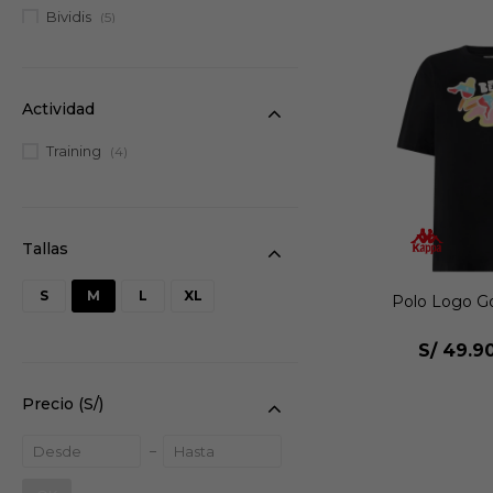
Bividis
(5)
Actividad
Training
(4)
S
M
L
XL
Polo Logo G
S/
49.9
Precio
(S/)