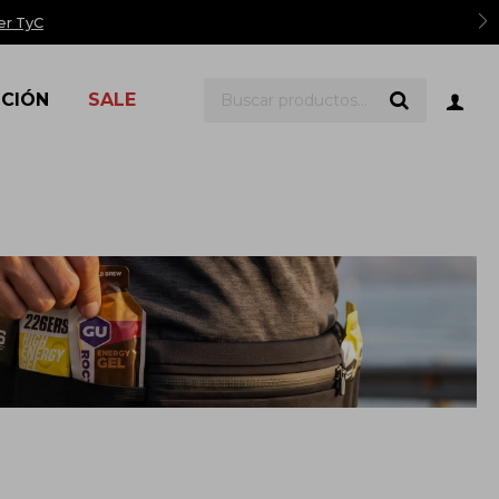
er TyC
ICIÓN
SALE