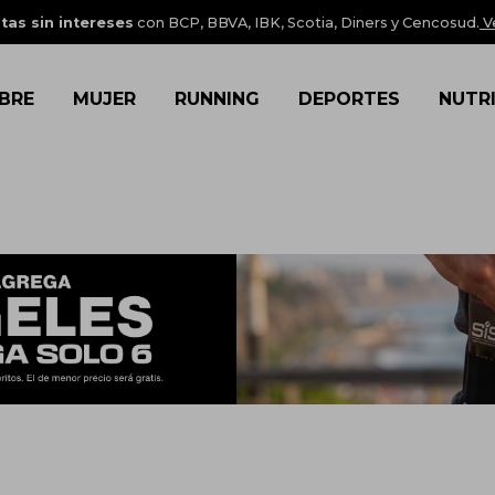
tas sin intereses
con BCP, BBVA, IBK, Scotia, Diners y Cencosud.
V
BRE
MUJER
RUNNING
DEPORTES
NUTR