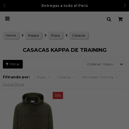
Entregas a todo el Perú

Home
Kappa
Ropa
Casacas
CASACAS KAPPA DE TRAINING
Mayor precio
Filtrando por:
Ropa
Casacas
Actividad:
Training
Quitar filtros
35