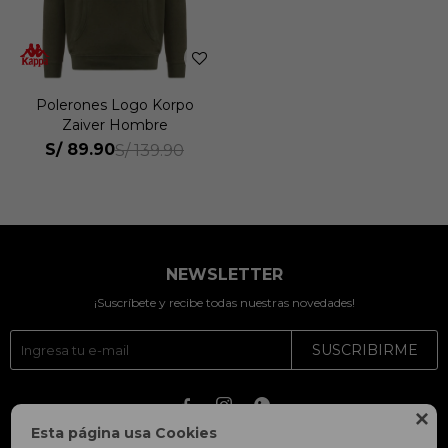
Polerones Logo Korpo
Zaiver Hombre
S/
89.90
S/
139.90
NEWSLETTER
¡Suscríbete y recibe todas nuestras novedades!
SUSCRIBIRME




Esta página usa Cookies