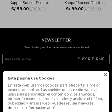
Kappa4Soccer Dalcito
Kappa4Soccer Dalcito
Hombre
Hombre
S/
99.00
S/
99.00
S/
199.00
S/
199.00
NEWSLETTER
¡Suscríbete y recibe todas nuestras novedades!
SUSCRIBIRME




Esta página usa Cookies
En esta web usamos cookies, para ofrecerte la mejor
experiencia online. Las cookies de este sitio web se
usan para personalizar el contenido y los anuncios,
ofrecer funciones de redes sociales y analizar el tráfico,
publicidad y análisis web. Puedes revisar mayores
detalles e información
aquí
.