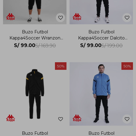
Buzo Futbol
Buzo Futbol
Kappa4Soccer Wranzon
Kappa4Soccer Dalcito
Hombre
Hombre
S/
99.00
S/
99.00
S/
169.90
S/
199.00
50
50
Buzo Futbol
Buzo Futbol