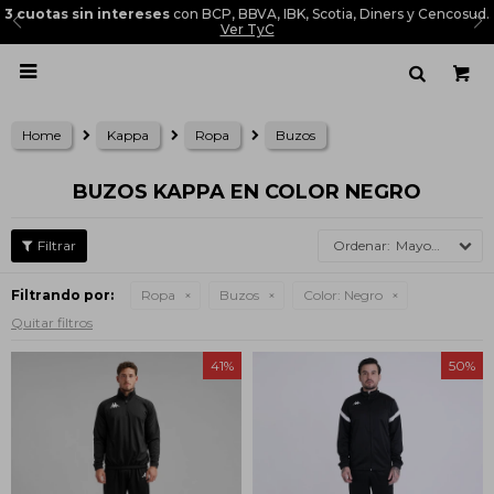
3 cuotas sin intereses
con BCP, BBVA, IBK, Scotia, Diners y Cencosud.
Ver TyC

Home
Kappa
Ropa
Buzos
BUZOS KAPPA EN COLOR NEGRO
Mayor precio
Filtrando por:
Ropa
Buzos
Color:
Negro
Quitar filtros
41
50