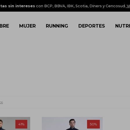
tas sin intereses
con BCP, BBVA, IBK, Scotia, Diners y Cencosud.
V
BRE
MUJER
RUNNING
DEPORTES
NUTR
os
41
50