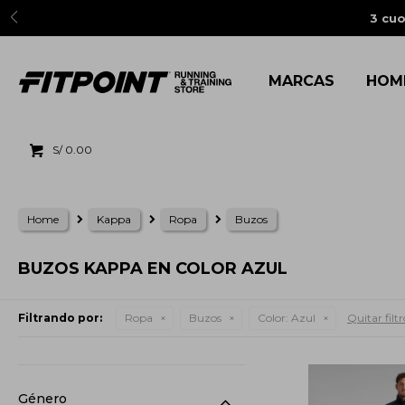
3 cuo
MARCAS
HOM
S/
0.00
Home
Kappa
Ropa
Buzos
BUZOS KAPPA EN COLOR AZUL
Filtrando por:
Ropa
Buzos
Color:
Azul
Quitar filtr
Género