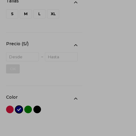
S
M
L
XL
Precio
(S/)
OK
Color