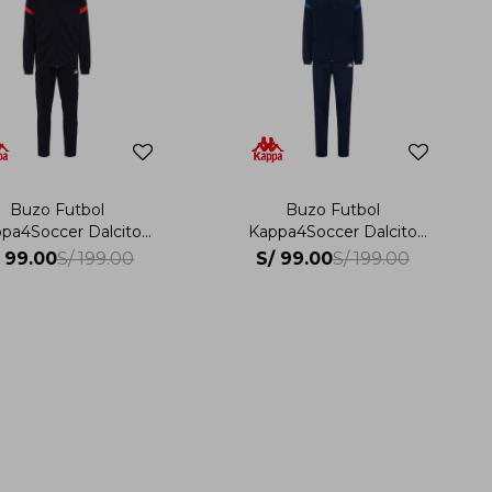
Buzo Futbol
Buzo Futbol
pa4Soccer Dalcito
Kappa4Soccer Dalcito
Hombre
Hombre
99.00
S/
99.00
S/
199.00
S/
199.00