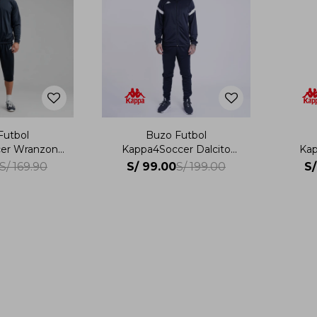
Futbol
Buzo Futbol
er Wranzon
Kappa4Soccer Dalcito
Kap
bre
Hombre
S/
99.00
S/
S/
169.90
S/
199.00