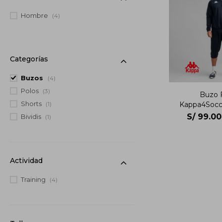
Hombre
(4)
Categorías
Buzos
(4)
Polos
(3)
Buzo 
Shorts
Kappa4Socc
(1)
Hom
S/
99.00
Bividis
(1)
Actividad
Training
(4)