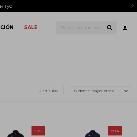
er TyC
ICIÓN
SALE
4 artículos
Mayor precio
50
50