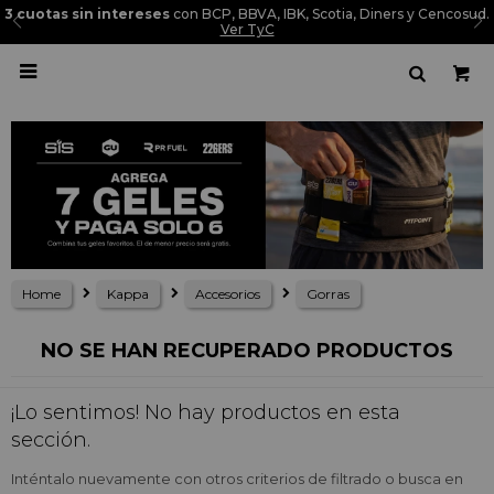
3 cuotas sin intereses
con BCP, BBVA, IBK, Scotia, Diners y Cencosud.
Ver TyC

Home
Kappa
Accesorios
Gorras
NO SE HAN RECUPERADO PRODUCTOS
¡Lo sentimos! No hay productos en esta
sección.
Inténtalo nuevamente con otros criterios de filtrado o busca en