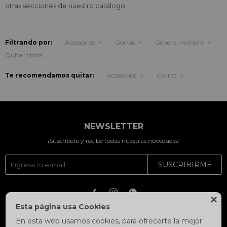
otras secciones de nuestro catálogo.
Filtrando por:
Accesorios
Gorras
Género:
Hombre
Quitar filtros
Te recomendamos quitar:
Accesorios
Gorras
NEWSLETTER
¡Suscríbete y recibe todas nuestras novedades!
SUSCRIBIRME




Esta página usa Cookies
En esta web usamos cookies, para ofrecerte la mejor