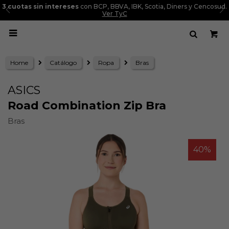
3 cuotas sin intereses
con BCP, BBVA, IBK, Scotia, Diners y Cencosud.
Ver TyC

Home
Catálogo
Ropa
Bras
ASICS
Road Combination Zip Bra
Bras
40