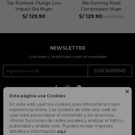
Top Pureluxe Plunge Low
Bra Running Road
Impact Bra Mujer
Compression Mujer
S/
129.90
S/
129.90
S/
269.90
NEWSLETTER
¡Suscríbete y recibe todas nuestras novedades!
SUSCRIBIRME




Esta página usa Cookies
En esta web usamos cookies, para ofrecerte la mejor
experiencia online. Las cookies de este sitio web se
usan para personalizar el contenido y los anuncios,
ofrecer funciones de redes sociales y analizar el tráfico,
publicidad y análisis web. Puedes revisar mayores
detalles e información
aquí
.