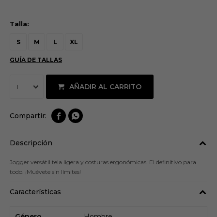
Talla:
S
M
L
XL
GUÍA DE TALLAS
AÑADIR AL CARRITO
1


Descripción
Jogger versátil tela ligera y costuras ergonómicas. El definitivo para
todo. ¡Muévete sin límites!
Características
Género
Hombre