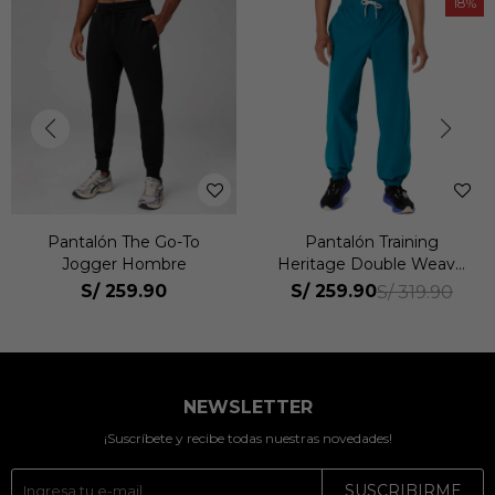
18
Pantalón The Go-To
Pantalón Training
Jogger Hombre
Heritage Double Weave
Pant Unisex
S/
259.90
S/
259.90
S/
319.90
NEWSLETTER
¡Suscríbete y recibe todas nuestras novedades!
SUSCRIBIRME