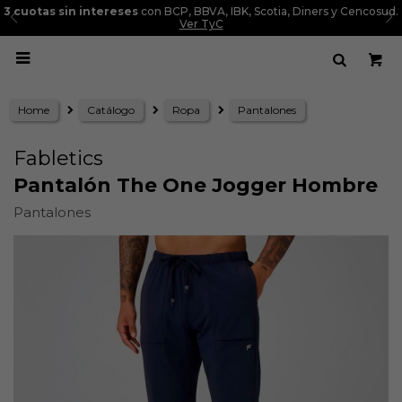
3 cuotas sin intereses
con BCP, BBVA, IBK, Scotia, Diners y Cencosud.
Ver TyC

Home
Catálogo
Ropa
Pantalones
Fabletics
Pantalón The One Jogger Hombre
Pantalones