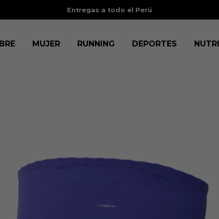
3 cuotas sin intereses
con BCP, BBVA, IBK, Scotia, Diner
BRE
MUJER
RUNNING
DEPORTES
NUTR