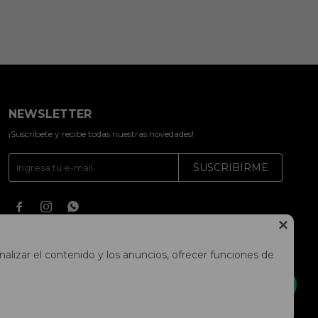
NEWSLETTER
¡Suscríbete y recibe todas nuestras novedades!
SUSCRIBIRME




alizar el contenido y los anuncios, ofrecer funciones de