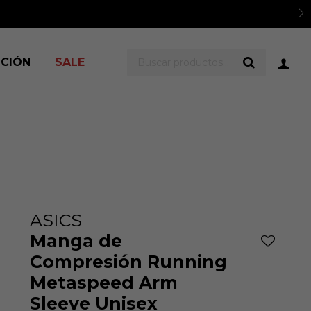
s y Cencosud.
Ver TyC
ICIÓN
SALE
ASICS
Manga de
Compresión Running
Metaspeed Arm
Sleeve Unisex