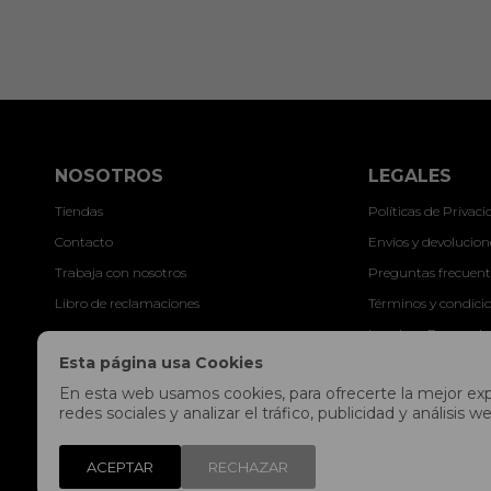
NOSOTROS
LEGALES
Tiendas
Políticas de Privac
Contacto
Envíos y devolucion
Trabaja con nosotros
Preguntas frecuent
Libro de reclamaciones
Términos y condici
Legales y Promocio
Esta página usa Cookies
En esta web usamos cookies, para ofrecerte la mejor expe
redes sociales y analizar el tráfico, publicidad y análisi
ACEPTAR
RECHAZAR
© Copyright 2026 / Fitpoint