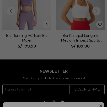
Bra Running AC Train Bra
Bra Principal Longline
Mujer
Medium Impact Sports
Mujer
S/
179.90
S/
189.90
NEWSLETTER
¡Suscríbete y recibe todas nuestras novedades!
SUSCRIBIRME



