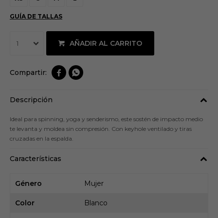
GUÍA DE TALLAS
AÑADIR AL CARRITO
1


Descripción
Ideal para spinning, yoga y senderismo, este sostén de impacto medio
te levanta y moldea sin compresión. Con keyhole ventilado y tiras
cruzadas en la espalda.
Características
Género
Mujer
Color
Blanco