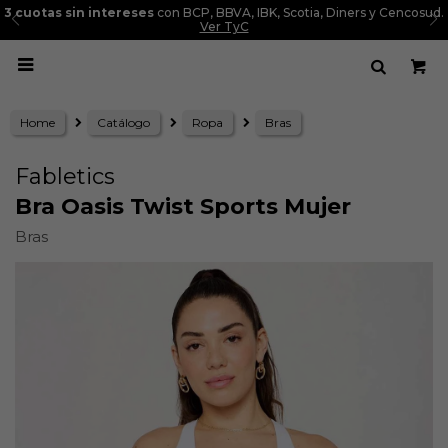
3 cuotas sin intereses
con BCP, BBVA, IBK, Scotia, Diners y Cencosud.
Ver TyC

Home
Catálogo
Ropa
Bras
Fabletics
Bra Oasis Twist Sports Mujer
Bras