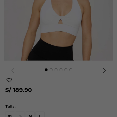
S/
189.90
Talla:
XS
S
M
L