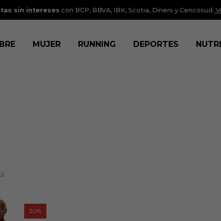
tas sin intereses
con BCP, BBVA, IBK, Scotia, Diners y Cencosud.
V
BRE
MUJER
RUNNING
DEPORTES
NUTR
os
30