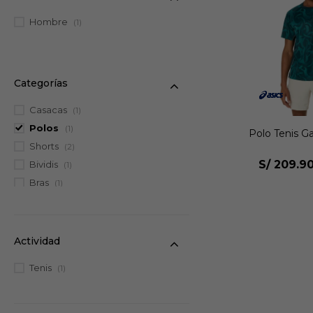
Hombre
(1)
Categorías
Casacas
(1)
Polos
(1)
Polo Tenis 
Shorts
(2)
S/
209.9
Bividis
(1)
Bras
(1)
Actividad
Tenis
(1)