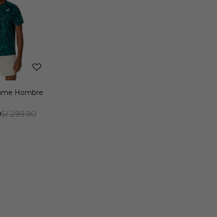
Game Hombre
0
S/
299.90