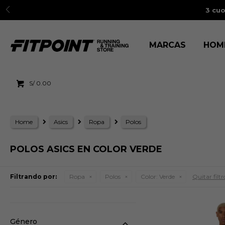
3 cuo
MARCAS
HOM
S/
0.00
Home
Asics
Ropa
Polos
POLOS ASICS EN COLOR VERDE
Filtrando por:
Ropa
Polos
Color:
Verde
Quitar filtr
Género