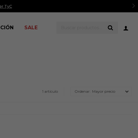
er TyC
ICIÓN
SALE
1 artículo
Mayor precio