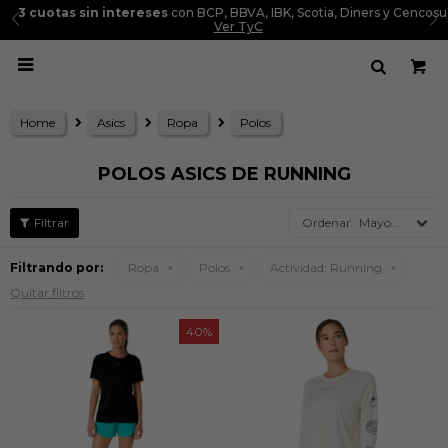
3 cuotas sin intereses
con BCP, BBVA, IBK, Scotia, Diners y Cencosud.
Ver TyC

Home
Asics
Ropa
Polos
POLOS ASICS DE RUNNING
Mayor precio
Filtrando por:
Ropa
Polos
Actividad:
Running
Quitar filtros
40