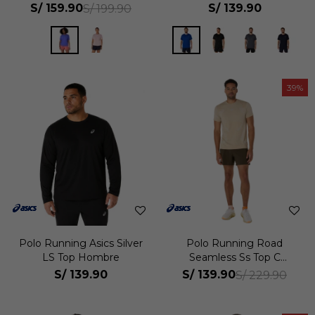
S/
159.90
S/
139.90
S/
199.90
39
Polo Running Asics Silver
Polo Running Road
LS Top Hombre
Seamless Ss Top C
Hombre
S/
139.90
S/
139.90
S/
229.90