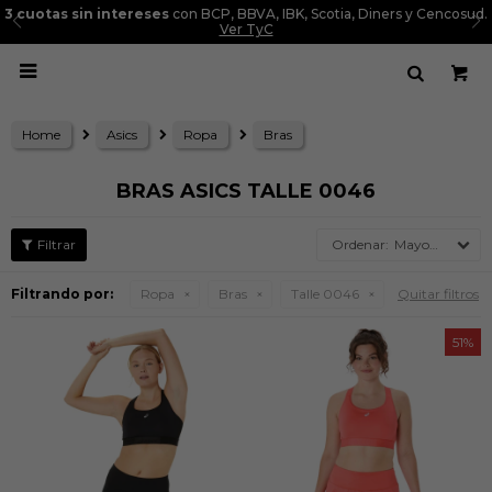
3 cuotas sin intereses
con BCP, BBVA, IBK, Scotia, Diners y Cencosud.
Ver TyC

Home
Asics
Ropa
Bras
BRAS ASICS TALLE 0046
Mayor precio
Filtrando por:
Ropa
Bras
Talle 0046
Quitar filtros
51