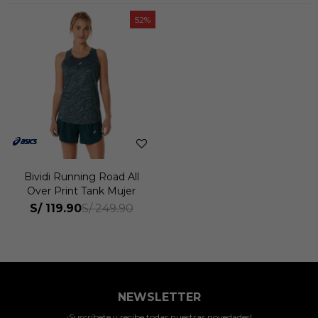
52
Bividi Running Road All
Over Print Tank Mujer
S/
119.90
S/
249.90
NEWSLETTER
¡Suscríbete y recibe todas nuestras novedades!