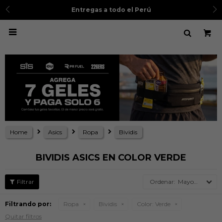
Entregas a todo el Perú

Home
Asics
Ropa
Bividis
BIVIDIS ASICS EN COLOR VERDE
Mayor precio
Filtrando por:
Ropa
Bividis
Color:
Verde
Quitar filtros