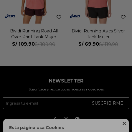
Bividi Running Road All
Bividi Running Asics Silver
Over Print Tank Mujer
Tank Mujer
S/
109.90
S/
69.90
S/
189.90
S/
119.90
NEWSLETTER
¡Suscríbete y recibe todas nuestras novedades!
SUSCRIBIRME




Esta página usa Cookies