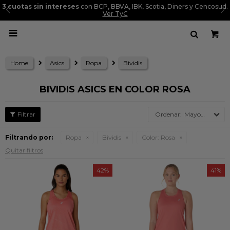
3 cuotas sin intereses
con BCP, BBVA, IBK, Scotia, Diners y Cencosud.
Ver TyC

Home
Asics
Ropa
Bividis
BIVIDIS ASICS EN COLOR ROSA
Mayor precio
Filtrando por:
Ropa
Bividis
Color:
Rosa
Quitar filtros
42
41