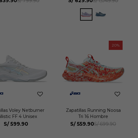
639.90
S/
629.90
S/
799.90
S/
1,049.90
20
illas Voley Netburner
Zapatillas Running Noosa
llistic FF 4 Unisex
Tri 16 Hombre
S/
599.90
S/
559.90
S/
699.90