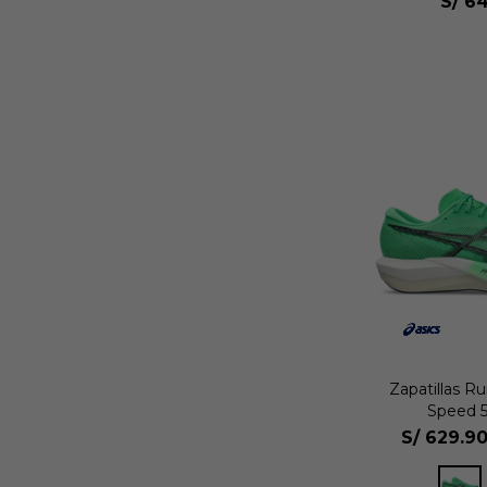
S/
64
Zapatillas R
Speed 5
S/
629.9