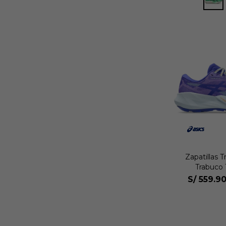
Zapatillas T
Trabuco 
S/
559.9