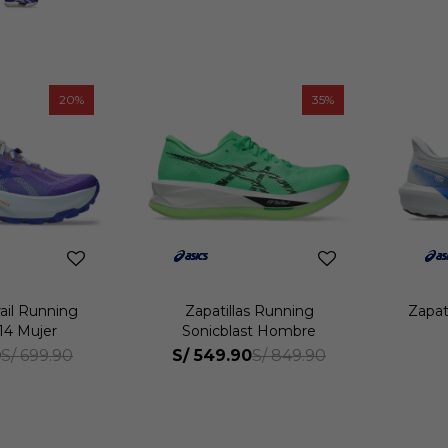
20
35
rail Running
Zapatillas Running
Zapat
14 Mujer
Sonicblast Hombre
0
S/
549.90
S/
699.90
S/
849.90