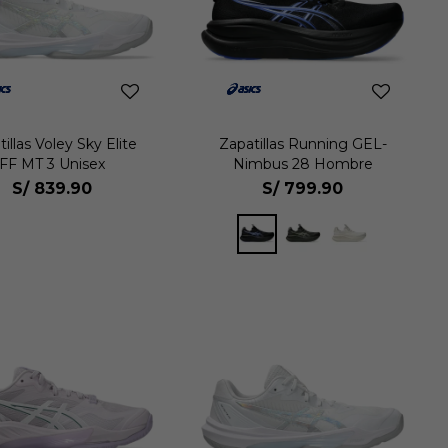
illas Voley Sky Elite
Zapatillas Running GEL-
FF MT 3 Unisex
Nimbus 28 Hombre
S/
839.90
S/
799.90