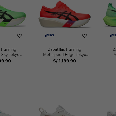
s Running
Zapatillas Running
Z
 Sky Tokyo
Metaspeed Edge Tokyo
M
sex
Unisex
199.90
S/
1,199.90