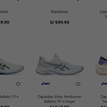
blast
Blazeblast
Zapa
S
9.90
S/
699.90
llistic Ff 4
Zapatillas Voley Netburner
Zapa
Ballistic FF 4 Mujer
Tr