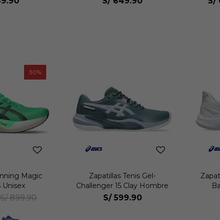
9.90
S/
649.90
S/
30
unning Magic
Zapatillas Tenis Gel-
Zapat
 Unisex
Challenger 15 Clay Hombre
Ba
0
S/
599.90
S/
899.90