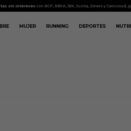
tas sin intereses
con BCP, BBVA, IBK, Scotia, Diners y Cencosud.
V
BRE
MUJER
RUNNING
DEPORTES
NUTR