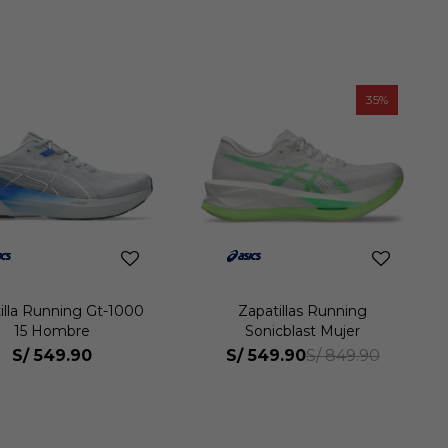
35
illa Running Gt-1000
Zapatillas Running
15 Hombre
Sonicblast Mujer
S/
549.90
S/
549.90
S/
849.90