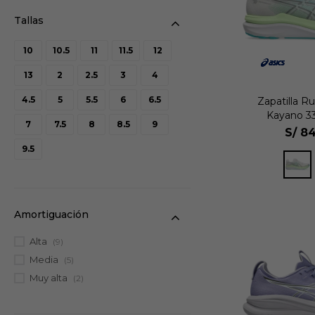
10
10.5
11
11.5
12
13
2
2.5
3
4
4.5
5
5.5
6
6.5
Zapatilla R
Kayano 3
7
7.5
8
8.5
9
S/
84
9.5
Amortiguación
Alta
(9)
Media
(5)
Muy alta
(2)