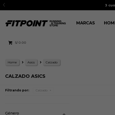
3 cuo
MARCAS
HOM
S/
0.00
Home
Asics
Calzado
CALZADO ASICS
Filtrando por:
Calzado
Género