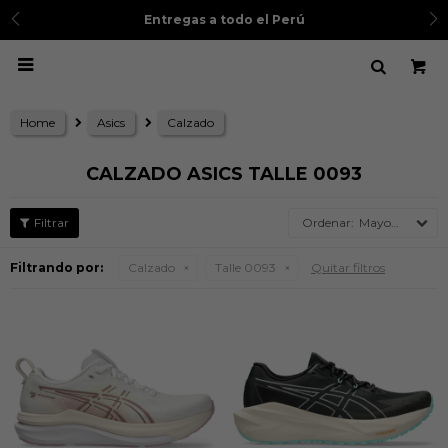
Entregas a todo el Perú

Home
Asics
Calzado
CALZADO ASICS TALLE 0093
Mayor precio
Filtrando por:
Calzado
Talle 0093
Quitar filtros