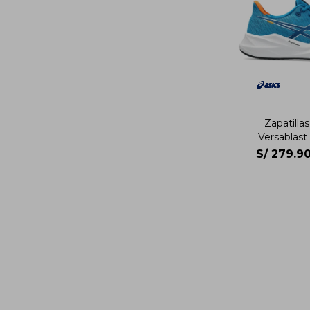
Zapatilla
Versablas
S/
279.9