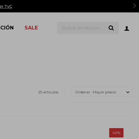
er TyC
ICIÓN
SALE
25 artículos
Mayor precio
40