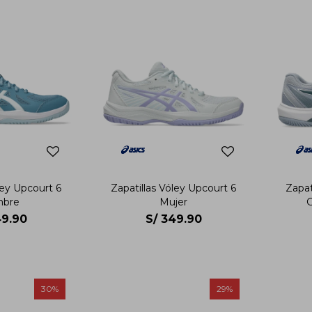
ley Upcourt 6
Zapatillas Vóley Upcourt 6
Zapat
bre
Mujer
G
9.90
S/
349.90
30
29