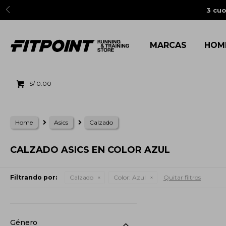
3 cuo
MARCAS
HOM
S/
0.00
Home
Asics
Calzado
CALZADO ASICS EN COLOR AZUL
Filtrando por:
Calzado
Color:
Azul
Quitar filtros
Género