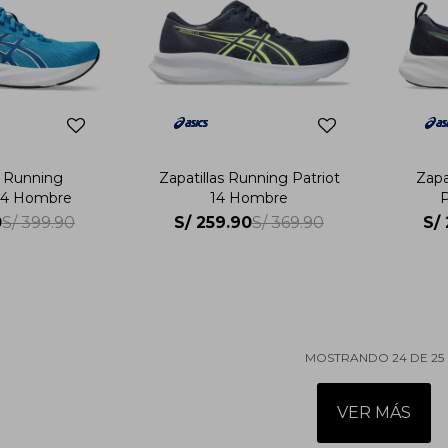
s Running
Zapatillas Running Patriot
Zapa
t 4 Hombre
14 Hombre
P
0
S/
259.90
S/
S/
399.90
S/
369.90
MOSTRANDO
24
DE
25
VER MÁS