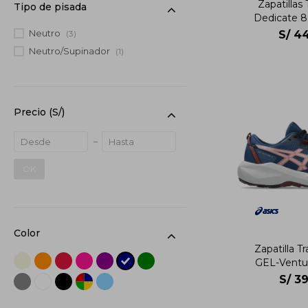
Zapatillas
Tipo de pisada
Dedicate 8
Neutro
(3)
S/
44
Neutro/Supinador
(1)
Precio
(S/)
OK
Color
Zapatilla T
GEL-Ventur
S/
39