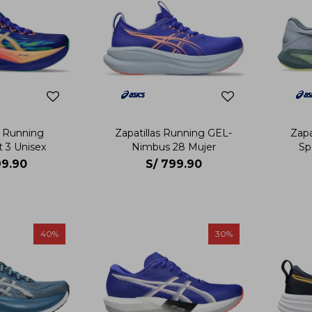
s Running
Zapatillas Running GEL-
Zapa
t 3 Unisex
Nimbus 28 Mujer
Sp
9.90
S/
799.90
40
30