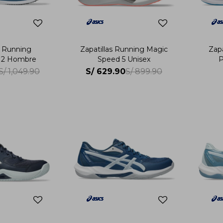
s Running
Zapatillas Running Magic
Zap
t 2 Hombre
Speed 5 Unisex
P
S/
629.90
S/
1,049.90
S/
899.90